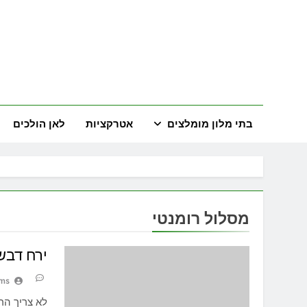
Ski
t
conten
land
המדריך השל
בתי מלון מומלצים
אטרקציות
לאן הולכים
מסלול רומנטי
ירח דבש
ams
לא צריך הר