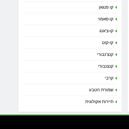
קו פנגאן
קו-סאמוי
קו-צ'אנג
קו-קוט
קנצ'נבורי
קנצנבורי
קרבי
שמורת הטבע
תיירות אקולוגית