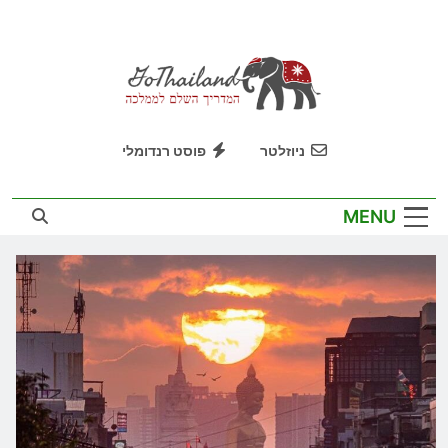
Ski
t
conten
GoThailand
המדריך השלם לממלכה
ניוזלטר
פוסט רנדומלי
MENU