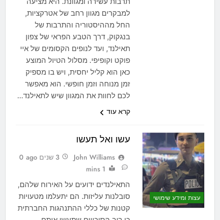
תרבות עשירה ומגוונת. היא מציעה
למבקרים מגוון רחב של אטרקציות,
החל מההיסטוריה והתרבות של
בנגקוק, דרך הטבע הפראי של צפון
תאילנד, ועד לנופים הקסומים של איי
פוקט וקופיפי. מסלול הטיול המוצע
כאן הוא קליל יחסית, ויש בו מספיק
זמן מנוחה וזמן חופשי. הוא מאפשר
לכם לחוות את המגוון שיש לתאילנד…
קרא עוד
עשו ואל תעשו
John Williams
3 שנים ago
0
1 mins
התאילנדים ידועים על האירוח שלהם,
סובלנות עליזות. הם יתעלמו מטעויות
עצות ומידע שימושי
קטנות של כללי ההתנהגות החברתית
כי רוב הסיכויים שתעשו אותם.