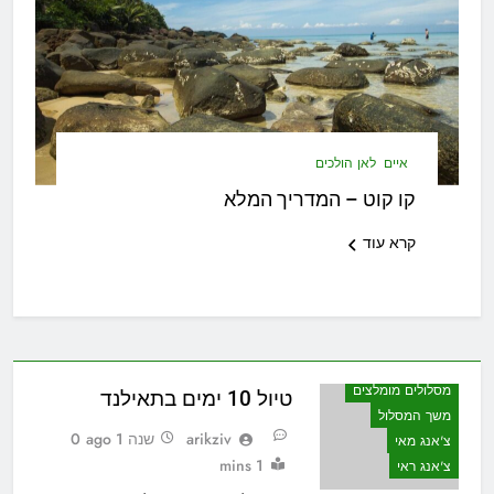
איים
לאן הולכים
קו קוט – המדריך המלא
קרא עוד
מסלולים מומלצים
טיול 10 ימים בתאילנד
משך המסלול
arikziv
שנה 1 ago
0
צ'אנג מאי
1 mins
צ'אנג ראי