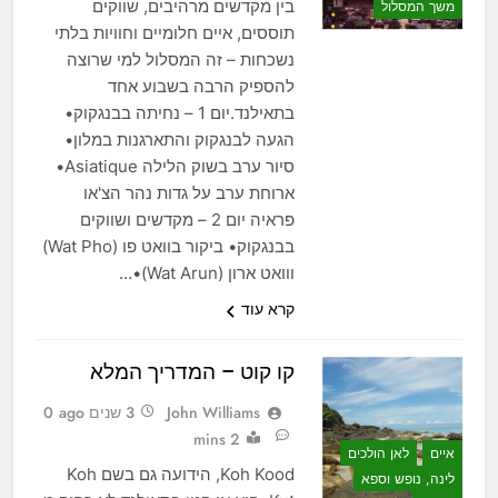
בין מקדשים מרהיבים, שווקים
משך המסלול
תוססים, איים חלומיים וחוויות בלתי
נשכחות – זה המסלול למי שרוצה
להספיק הרבה בשבוע אחד
בתאילנד.יום 1 – נחיתה בבנגקוק•
הגעה לבנגקוק והתארגנות במלון•
סיור ערב בשוק הלילה Asiatique•
ארוחת ערב על גדות נהר הצ'או
פראיה יום 2 – מקדשים ושווקים
בבנגקוק• ביקור בוואט פו (Wat Pho)
ווואט ארון (Wat Arun)•…
קרא עוד
קו קוט – המדריך המלא
John Williams
3 שנים ago
0
2 mins
איים
לאן הולכים
Koh Kood, הידועה גם בשם Koh
לינה, נופש וספא