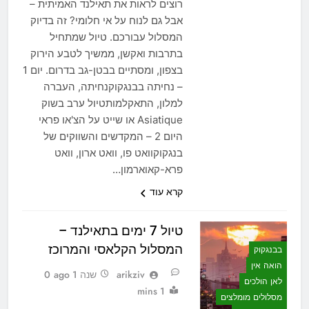
רוצים לראות את תאילנד האמיתית –
אבל גם לנוח על אי חלומי? זה בדיוק
המסלול עבורכם. טיול שמתחיל
בתרבות ואקשן, ממשיך לטבע הירוק
בצפון, ומסתיים בבטן-גב בדרום. יום 1
– נחיתה בבנגקוקנחיתה, העברה
למלון, התאקלמותטיול ערב בשוק
Asiatique או שייט על הצ'או פראי
היום 2 – המקדשים והשווקים של
בנגקוקוואט פו, וואט ארון, וואט
פרא-קאוארמון…
קרא עוד
טיול 7 ימים בתאילנד –
המסלול הקלאסי והמרוכז
בבנגקוק
הואה אין
arikziv
שנה 1 ago
0
לאן הולכים
1 mins
מסלולים מומלצים