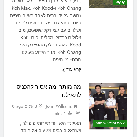
Kut, הוא אי קטן בתאילנד לא רחוק מ-
קו-קוט
Koh Chang ו-Koh Mak. Koh Kood
נחשב על ידי רבים לאחד האיים היפים
ביותר בתאילנד. ישנם חופים לבנים
ושלווים עם עצי דקל שופעים, מים
צלולים כבדול ומפלים יפים. Koh
Kood הוא גם חלק מהפארק הימי
Koh Chang, אזור הידוע בעולם
התת-ימי היפה…
קרא עוד
מה מותר ומה אסור להכניס
לתאילנד
John Williams
3 שנים ago
0
1 mins
תאילנד היא יעד תיירותי פופולרי,
עצות ומידע שימושי
וישראלים רבים מגיעים אליה מדי