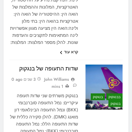
האטרקציות, המלונות וההמלצות של
הואה הין: ההיסטוריה של הואה הין:
אטרקציות בהואה הין: בתי מלון
ולינה:הואה הין מציעה מגוון אפשרויות
לינה המתאימות לתקציבים והעדפות
שונות. להלן מספר המלצות: המלצות:
קרא עוד
שדות התעופה של בנגקוק
John Williams
3 שנים ago
0
1 mins
בנגקוק משרתים שני שדות תעופה
בבנגקוק
בנגקוק
עיקריים: נמל התעופה סוברנבומי
בנגקוק
(BKK) ונמל התעופה הבינלאומי דון
מואנג (DMK). להלן סקירה כללית של
שדות התעופה הללו: נמל התעופה
סוברנבומי (BKK): נמל התעופה