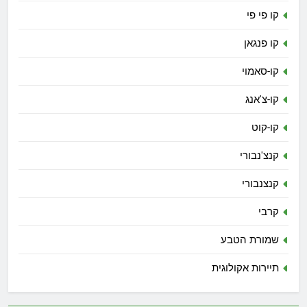
קו פי פי
קו פנגאן
קו-סאמוי
קו-צ'אנג
קו-קוט
קנצ'נבורי
קנצנבורי
קרבי
שמורת הטבע
תיירות אקולוגית