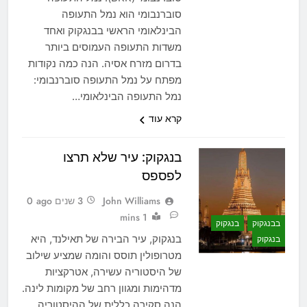
סוברנבומי הוא נמל התעופה
הבינלאומי הראשי בבנגקוק ואחד
משדות התעופה העמוסים ביותר
בדרום מזרח אסיה. הנה כמה נקודות
מפתח על נמל התעופה סוברנבומי:
נמל התעופה הבינלאומי…
קרא עוד
בנגקוק: עיר שלא תרצו
לפספס
John Williams
3 שנים ago
0
1 mins
בבנגקוק
בנגקוק
בנגקוק, עיר הבירה של תאילנד, היא
בנגקוק
מטרופולין תוסס והומה שמציע שילוב
של היסטוריה עשירה, אטרקציות
מדהימות ומגוון רחב של מקומות לינה.
הנה סקירה כללית של ההיסטוריה,