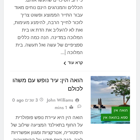
הכללים והמנהגים הינם נוחים מאוד
עבור התייר הממוצע ופשוט צריך
לזכור לחייך הרבה, להימנע מעימות,
ואת לא להעליב את הדת או בית
המלוכה במדינה. הנה כמה כללים
ספציפיים של עשה ואל תעשה. בית
המלוכה |…
קרא עוד
הואה הין: עיר נופש עם משהו
לכולם
John Williams
3 שנים ago
0
1 mins
הואה אין
הואה הין היא עיירת נופש פופולרית
ספא בהואה אין
על החוף בתאילנד המציעה שילוב של
היסטוריה, אטרקציות ומגוון אפשרויות
לינה. הנה קצת מידע על ההיסטוריה,