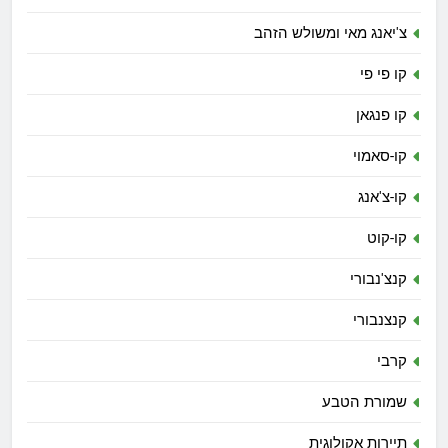
צ'יאנג מאי ומשולש הזהב
קו פי פי
קו פנגאן
קו-סאמוי
קו-צ'אנג
קו-קוט
קנצ'נבורי
קנצנבורי
קרבי
שמורת הטבע
תיירות אקולוגית