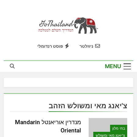
Ski
t
conten
GoThailand
המדריך השלם לממלכה
ניוזלטר
פוסט רנדומלי
MENU
צ'יאנג מאי ומשולש הזהב
מנדרין אוריאנטל Mandarin
בתי מלון
Oriental
צ'יאנג מאי ומשולש