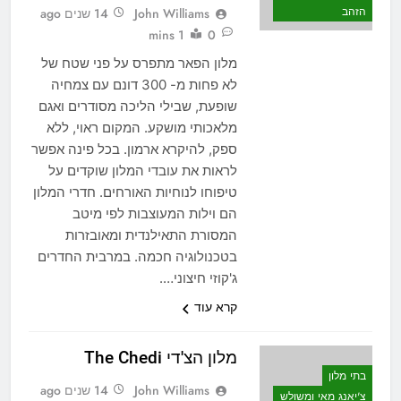
הזהב
John Williams
14 שנים ago
1 mins
0
מלון הפאר מתפרס על פני שטח של
לא פחות מ- 300 דונם עם צמחיה
שופעת, שבילי הליכה מסודרים ואגם
מלאכותי מושקע. המקום ראוי, ללא
ספק, להיקרא ארמון. בכל פינה אפשר
לראות את עובדי המלון שוקדים על
טיפוחו לנוחיות האורחים. חדרי המלון
הם וילות המעוצבות לפי מיטב
המסורת התאילנדית ומאובזרות
בטכנולוגיה חכמה. במרבית החדרים
ג'קוזי חיצוני….
קרא עוד
מלון הצ'די The Chedi
בתי מלון
John Williams
14 שנים ago
צ'יאנג מאי ומשולש