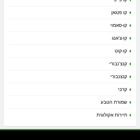
קו פנגאן
קו-סאמוי
קו-צ'אנג
קו-קוט
קנצ'נבורי
קנצנבורי
קרבי
שמורת הטבע
תיירות אקולוגית