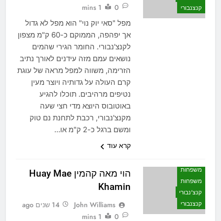
1 mins
0
קנצנבורי
מפל "סאי יוק נוי" הוא מפל לא גדול
אך יפהפה, הממוקם כ-60 ק"מ מצפון
לקנצ'נבורי. החומר הגירי שהמים
נושאים עמם מזה עידנים לאורך נתיב
הזרימה, משווה למפל מראה של עוגת
קרם העולה על גדותיה ויוצר מעין
נטיפים מרהיבים. תוכלו להגיע
באוטובוס היוצא מדי חצי שעה
מקנצ'נבורי, רכבת לתחנת נם טוק
ומשם ברגל כ-2 ק"מ או…
אטרקציות
קרא עוד
לאן הולכים
מסלולים מומלצים
משפחות
הוי מאה קהמין Huay Mae
משפחות
Khamin
קנצ'נבורי
קנצנבורי
John Williams
14 שנים ago
1 mins
0