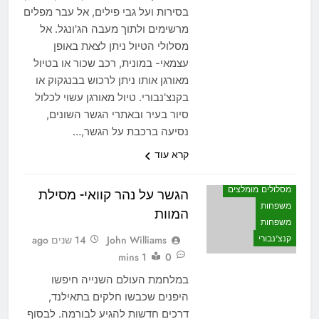
בסירות ועל גבי פילים, אל עבר מפלים
מרשימים ולתוך מעבה הג'ונגל. אל
מסלולי הטיול ניתן לצאת באופן
עצמאי- במונית, רכב שכור או בטיול
מאורגן אותו ניתן לרכוש בבנגקוק או
בקנצ'נבורי. טיול מאורגן עשוי לכלול
סיור בעיר ובאתרי הגשר השונים,
נסיעה ברכבת על הגשר,…
קרא עוד
לאן הולכים
מסלולים מומלצים
הגשר על נהר קוואי- מסילת
משפחות
המוות
משפחות
קנצ'נבורי
John Williams
14 שנים ago
1 mins
0
במלחמת העולם השנייה חיפשו
היפנים שכבשו חלקים בתאילנד,
דרכים חדשות להגיע לבורמה. לבסוף