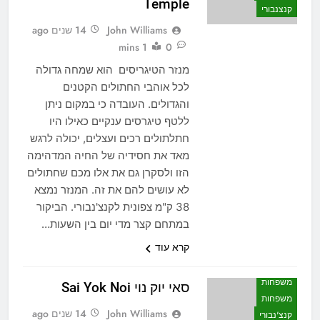
Temple
קנצנבורי
John Williams
14 שנים ago
1 mins
0
מנזר הטיגריסים הוא שמחה גדולה
לכל אוהבי החתולים הקטנים
והגדולים. העובדה כי במקום ניתן
ללטף טיגרסים ענקיים כאילו היו
חתלתולים רכים ועצלים, יכולה לרגש
מאד את חסידיה של החיה המדהימה
הזו ולסקרן גם את אלו מכם שחתולים
לא עושים להם את זה. המנזר נמצא
38 ק"מ צפונית לקנצ'נבורי. הביקור
במתחם קצר מדי יום בין השעות…
קרא עוד
אטרקציות
לאן הולכים
משפחות
סאי יוק נוי Sai Yok Noi
משפחות
John Williams
14 שנים ago
קנצ'נבורי