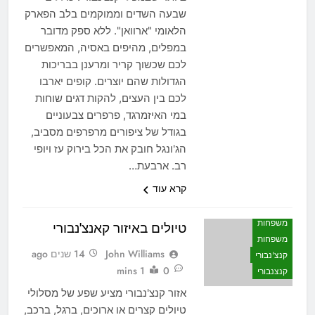
שבעה השדים וממוקמים בלב הפארק
הלאומי "ארוואן". ללא ספק מדובר
במפלים, מהיפים באסיה, המאפשרים
לכם שכשוך קריר ומרענן בבריכות
הגדולות שהם יוצרים. קופים יארבו
לכם בין העצים, להקות דגים שוחות
במי האיזמרגד, פרפרים צבעוניים
בגודל של ציפורים מרפרפים מסביב,
הג'ונגל חובק את הכל בירוק עז ויופי
רב. ארבעת…
קרא עוד
אטרקציות
לאן הולכים
משפחות
טיולים באיזור קאנצ'נבורי
משפחות
John Williams
14 שנים ago
קנצ'נבורי
1 mins
0
קנצנבורי
אזור קנצ'נבורי מציע שפע של מסלולי
טיולים קצרים או ארוכים, ברגל, ברכב,