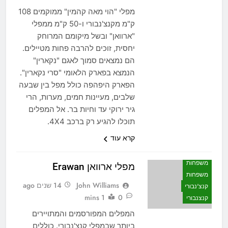
מפלי "הוי מאה קהמין" ממוקמים 108
ק"מ מקנצ'נבורי ו-50 ק"מ ממפלי
"ארוואן" ובשל מיקומם המרוחק
יחסית, זוכים להרבה פחות מטיילים.
הם נמצאים סמוך לאגם "נקארין"
הנמצא בפארק הלאומי "סרי נקארין".
הפארק היפהפה כולל מפל בין שבעה
שלבים, מעיינות חמים, מערות, הרי
גיר ירוקי עד וחיות בר. אל המפלים
תוכלו להגיע רק ברכב 4X4.
קרא עוד
אטרקציות
לאן הולכים
משפחות
מפלי ארוואן Erawan
משפחות
John Williams
14 שנים ago
קנצ'נבורי
1 mins
0
קנצנבורי
המפלים המפורסמים והמתויירים
ביותר שבמפלי קנצ'נבורי. כוללים