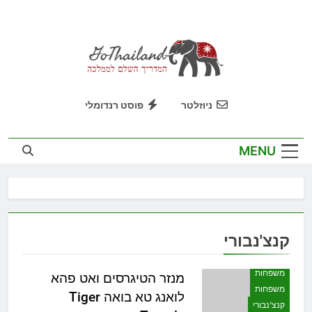
Ski
t
conten
GoThailand
המדריך השלם לממלכה
ניוזלטר
פוסט רנדומלי
MENU
קנצ'נבורי
אטרקציות
לאן הולכים
משפחות
מנזר הטיגרסים ואט פהא
משפחות
לואנג טא בואה Tiger
קנצ'נבורי