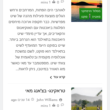
1 mins
0
לאוהבי הים הפתוח, המרחבים ורחש
מסלול הרפתקני
הגלים מוצעת פעילות מהנה של שיט
פאטיה
פוקט
מפרשיות. כבר תקופה ארוכה מיחסים
הפלגות ביאכטות עם האוקיאנוס
והקאריבים, אך עדיין מימדי שיט
היאכטות בתאילנד הוא הנרחב ביותר.
שייט בפוקט היעד המועדף לשיט
בתאילנד הוא פוקט, לשם נמשכת
אוכלוסיה מקומית ובינלאומית של
צוותי שיט. מספטמבר עד מאי כאשר
מזג האוויר במיטבו, ניתן לראות…
קרא עוד
טראקינג- בצ'אנג מאי
John Williams
14 שנים ago
1 mins
0