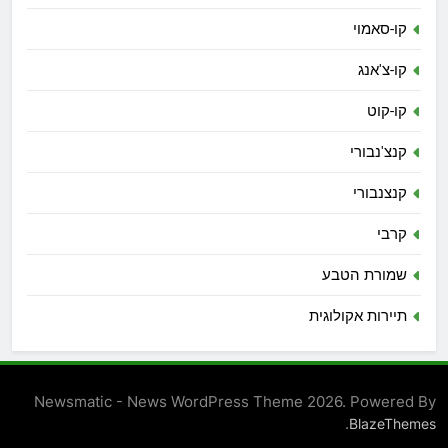
קו-סאמוי
קו-צ'אנג
קו-קוט
קנצ'נבורי
קנצנבורי
קרבי
שמורת הטבע
תיירות אקולוגית
Newsmatic - News WordPress Theme 2026. Powered By
.
BlazeThemes