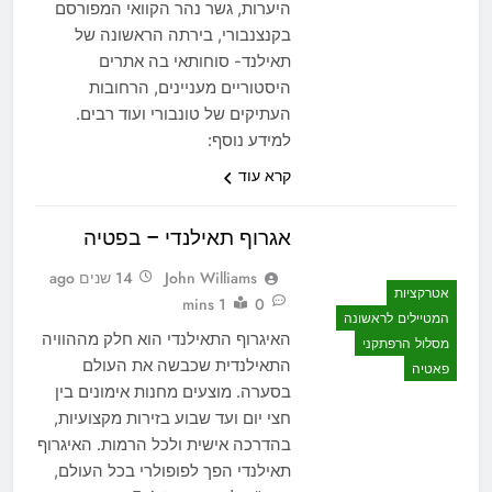
היערות, גשר נהר הקוואי המפורסם
בקנצנבורי, בירתה הראשונה של
תאילנד- סוחותאי בה אתרים
היסטוריים מעניינים, הרחובות
העתיקים של טונבורי ועוד רבים.
למידע נוסף:
קרא עוד
אגרוף תאילנדי – בפטיה
John Williams
14 שנים ago
אטרקציות
1 mins
0
המטיילים לראשונה
האיגרוף התאילנדי הוא חלק מההוויה
מסלול הרפתקני
התאילנדית שכבשה את העולם
פאטיה
בסערה. מוצעים מחנות אימונים בין
חצי יום ועד שבוע בזירות מקצועיות,
בהדרכה אישית ולכל הרמות. האיגרוף
תאילנדי הפך לפופולרי בכל העולם,