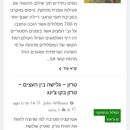
נופים נהדרים תוך שילוב ההנאה עם
פעילות גופנית מחזקת. טיפוס באקרבי
בסביבת חופי קראבי ריילה ישנם יותר
מ-700 מסלולים אשר הוכנו ונחצבו
על גבי המצוק אשר בזמנים הסטוריים
היו ריף האלמוגים הגדול העולם.רמת
הקושי של המסלולים מדורגת על פי
השיטה הצרפתית ומגוונים החל
מרמת קושי 5A…
קרא עוד
טרזן – גלישה בין העצים –
טרזן בקו צ'ינג
John Williams
14 שנים ago
1 mins
0
מסלול הרפתקני
אטרקציה מגניבה למי שרוצה לחוות
קו-צ'אנג
את חווית טרזן. פארק שלושת