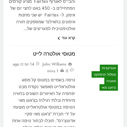
והבי"ס לאגרוף Fairtex מציע קורסים
המתחילים ב- 450 באט לחצי יום של
אימון. ל- Fairtex יש שני מחנות
אימונים בתאילנד שמספקים חוויה
אולטימטיבית למעריצים של…
קרא עוד
מטוסי אולטרה לייט
John Williams
14 שנים ago
אטרקציות
1 mins
0
מסלול הרפתקני
טיסה בשמיים במטוס קל מסוג
פאטיה
אולטראלייט מאפשר נקודת מבט
צ'אנג מאי
יפהפיה על האיזורים השונים בחוויה
מיוחדת ובלתי רגילה! בצ'אנג מאי
הטיסה במטוסי אולטראלייט מוצעת
על ידי חברת "צ'אנג מאי סקיי
אדוונצ'רס". תוכלו לבחור טיסה אחת