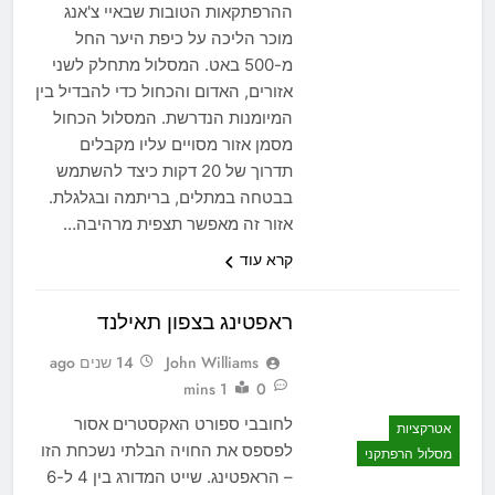
ההרפתקאות הטובות שבאיי צ'אנג
מוכר הליכה על כיפת היער החל
מ-500 באט. המסלול מתחלק לשני
אזורים, האדום והכחול כדי להבדיל בין
המיומנות הנדרשת. המסלול הכחול
מסמן אזור מסויים עליו מקבלים
תדרוך של 20 דקות כיצד להשתמש
בבטחה במתלים, בריתמה ובגלגלת.
אזור זה מאפשר תצפית מרהיבה…
קרא עוד
ראפטינג בצפון תאילנד
John Williams
14 שנים ago
1 mins
0
לחובבי ספורט האקסטרים אסור
אטרקציות
לפספס את החויה הבלתי נשכחת הזו
מסלול הרפתקני
– הראפטינג. שייט המדורג בין 4 ל-6