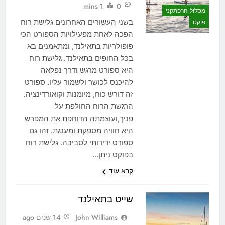
1 mins
0
מסלול הרפתקני
בשני העשורים האחרונים גלישת רוח
פוקט
הפכה לאחת מפעילויות הספורט הכי
פופולריות בתאילנד, ומתאמנים בא
בכל החופים בתאילנד. גלישת רוח
היא ספורט מרגש ודרך נפלאה
להיכנס לכושר ולשמור עליו. ספורט
זה דורש כוח, מיומנות וקואורדינציה.
הרגשת הרוח החולפת על
פניך,ועוצמתה הדוחפת את המפרש
היא חוויה מספקת ומענגת. זהו גם
ספורט ידידותי לסביבה. גלישת רוח
בפוקט ניתן…
קרא עוד
שייט בתאילנד
John Williams
14 שנים ago