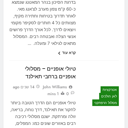
בדרגת הסיכון בנהר המאטנג שנמצא
כ-60 ק"מ צפון מערב לצ'אנג מאי.
לאחר תדרוך בטיחות וחתירה מקיף,
מצוותים כל 4 חותרים לסקיפר מקומי
ויוצאים לדרך. לכל אורך הדרך פרושים
אנשי הצלה ואבטחה רבים. המסלול
מתאים לגילאי 7 ומעלה. …
קרא עוד
טיולי אופניים – מסלולי
אופניים ברחבי תאילנד
John Williams
14 שנים ago
אטרקציות
1 mins
0
לאן הולכים
טיולי אופניים הם הדרך הטובה ביותר
מסלול הרפתקני
לחקור את תאילנד, דרך נוחה, בריאה,
זולה ומרתקת. ישנם מסלולי רכיבה
רבים באזורים שונים כמו: המפלים,