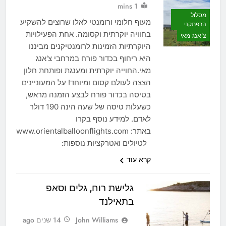
1 mins
מסלול
מעוף חלומי ורומנטי לאלו שרוצים להשקיע
הרפתקני
בחוויה יוקרתית וקסומה. אחת הפעילויות
צ'אנג מאי
היוקרתיות הזמינות לרומנטיקנים מביננו
היא ריחוף בכדור פורח במרחבי צ'אנג
מאי.החוייה יוקרתית ומענגת ופותחת חלון
הצצה לעולם קסום ומיוחד! על המעוניינים
בטיסה בכדור פורח לבצע הזמנה מראש,
כשעלות טיסה של שעה הינה 190 דולר
לאדם. למידע נוסף בקרו
באתר: www.orientalballoonflights.com
לטיולים ואטרקציות נוספות:
קרא עוד
גלישת רוח, גלים וסאפ
בתאילנד
John Williams
14 שנים ago