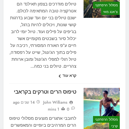
טיולים מודרכים בצפון תאילנד הם
מסלול הרפתקני
אטרקציה טובה המתאימה לכולם.
צ'אנג מאי
ישנם טיולים בני יום ועד שבוע בדרגות
קושי שונות, ויכולים להיות ברגל,
בג'יפים על פילים ועוד. טיול יומי לרוב
יכלול סיור בשבטים מקומיים אשר
חיים ע"פ האורח המסורתי, רכיבה על
פילים בתוך הג'ונגל, שייט על רפסודה,
טיול רגלי למפלי הג'ונגל ומובן ארוחת
צהריים. טיולים בני כמה…
קרא עוד
טיפוס הרים וטרקים בקראבי
John Williams
14 שנים ago
1 mins
0
לחובבי אתגרים מוצעים מסלולי טיפוס
מסלול הרפתקני
הרים המרהיבים ביופיים והמאפשרים
קרבי