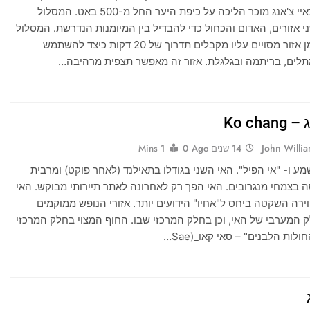
הטובות שבאיי צ'אנג מוכר הליכה על כיפת היער החל מ-500 באט. המסלול
 אזורים, האדום והכחול כדי להבדיל בין המיומנות הנדרשת. המסלול
הכחול מסמן אזור מסויים עליו מקבלים תדרוך של 20 דקות כיצד להשתמש
ים, בריתמה ובגלגלת. אזור זה מאפשר תצפית מרהיבה…
Ko cha
John Willi
14 שנים Ago
0
1 Mins
מע ו- "אי הפיל". האי השני בגודלו בתאילנד (לאחר פוקט) ומרבית
 בצמחי מנגרובים. האי הפך רק לאחרונה לאתר תיירותי מבוקש. האי
וירה השקטה ביחס ל"אחיו" הידועים יותר. אזורי הנופש ממוקמים
 המערבי של האי, וכן בחלק המרכזי שבו. החוף המצוי בחלק המרכזי
ולות הלבנים" – סאי קאו_(Sae…