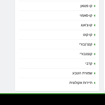
קו פנגאן
קו-סאמוי
קו-צ'אנג
קו-קוט
קנצ'נבורי
קנצנבורי
קרבי
שמורת הטבע
תיירות אקולוגית