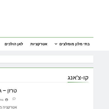
Ski
t
conten
land
המדריך השל
בתי מלון מומלצים
אטרקציות
לאן הולכים
קו-צ'אנג
טרזן – ג
ams
אטרקציה מג