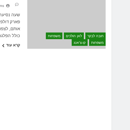
ams
שעה נסיעה 
פארק דולפי
אותם, לצפו
כולל הפלגה הלוך חזור
חובה לבקר
לאן הולכים
משפחות
משפחות
קו-צ'אנג
קרא עוד