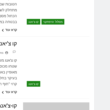
מתחלק לשני
בבטחה במתל
מסלול הרפתקני
קו-צ'אנג
קרא עוד
קו צ'יאנג – ng
ams
קו צ'אנג מש
שטחו מכוסה
מאופיין באו
בעיקר בחלק
קרוי "חוף הח
קו-צ'אנג
קרא עוד
קו-צ'אנג