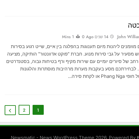
כטה
John Willi
14 שנים Ago
0
1 Mins
וזמנים ליהנות מיום תענוגות בהפלגה בין איים, שייט רגוע בסירות
וש מסעיר על גבי סירות מנוע. חברת "פוקט אדוונטור" הותיקה, מציעה
חב של סיורים יומיים עם שירות מקיף ורף בטיחות גבוה, בסטנדרטים
ם. לבחירתכם מסע בעקבות מערות מרהיבות מוסתרות והלגונות
P או לקחת סירה…
2
1
.
Newsmatic - News WordPress Theme 2026. Powered By