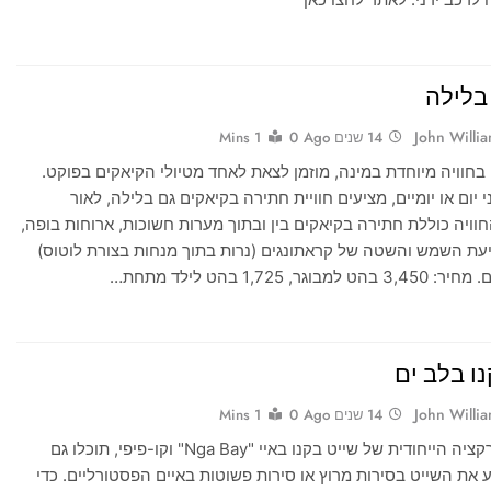
בלילה
John Willi
14 שנים Ago
0
1 Mins
 בחוויה מיוחדת במינה, מוזמן לצאת לאחד מטיולי הקיאקים בפוקט.
י יום או יומיים, מציעים חוויית חתירה בקיאקים גם בלילה, לאור
חוויה כוללת חתירה בקיאקים בין ובתוך מערות חשוכות, ארוחות בופה,
עת השמש והשטה של קראתונגים (נרות בתוך מנחות בצורת לוטוס)
וגר, 1,725 בהט לילד מתחת…
נו בלב ים
John Willi
14 שנים Ago
0
1 Mins
מלבד לאטרקציה הייחודית של שייט בקנו באיי "Nga Bay" וקו-פיפי, תוכלו גם
 את השייט בסירות מרוץ או סירות פשוטות באיים הפסטורליים. כדי