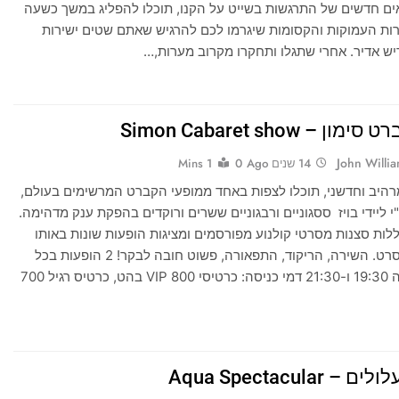
ים חדשים של התרגשות בשייט על הקנו, תוכלו להפליג במשך כשעה
רות העמוקות והקסומות שיגרמו לכם להרגיש שאתם שטים ישירות
יש אדיר. אחרי שתגלו ותחקרו מקרוב מערות,…
ן – Simon Cabaret show
John Willi
14 שנים Ago
0
1 Mins
רהיב וחדשני, תוכלו לצפות באחד ממופעי הקברט המרשימים בעולם,
 ליידי בויז ססגוניים ורבגוניים ששרים ורוקדים בהפקת ענק מדהימה.
לות סצנות מסרטי קולנוע מפורסמים ומציגות הופעות שונות באותו
נושא של הסרט. השירה, הריקוד, התפאורה, פשוט חובה לבקר! 2 הופעות בכל
לילה: בשעה 19:30 ו-21:30 דמי כניסה: כרטיסי VIP 800 בהט, כרטיס רגיל 700
 Aqua Spectacular