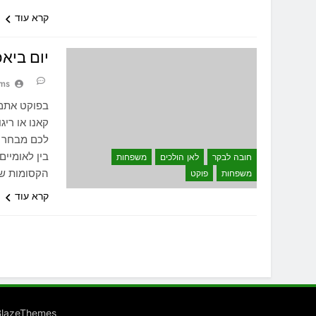
קרא עוד
יום ביא
ams
בפוקט אתם מ
קאנו או ריג
לכם מבחר ר
בין לאומיי
חובה לבקר
לאן הולכים
משפחות
הקסומות של חופי hang Nga
משפחות
פוקט
קרא עוד
BlazeThemes