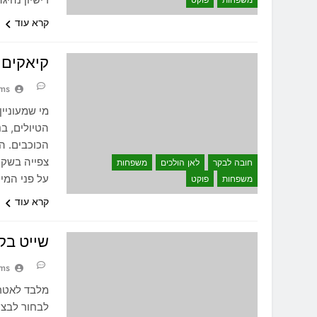
משפחות
פוקט
קרא עוד
קיאקים 
ams
מי שמעוניין
הטיולים, בנ
הכוכבים. ה
צפייה בשקי
חובה לבקר
לאן הולכים
משפחות
על פני המים. מחיר: 3,450 בהט למב
משפחות
פוקט
קרא עוד
שייט בק
ams
לבחור לבצע