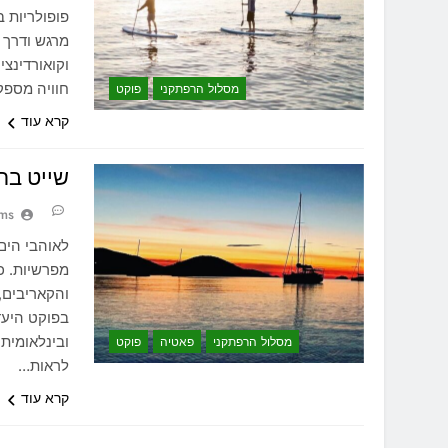
פופולריות 
מרגש ודרך 
וקואורדינצ
חוויה מספק
מסלול הרפתקני
פוקט
קרא עוד
שייט בת
ams
לאוהבי הים
מפרשיות. כ
והקאריבים,
בפוקט היעד
ובינלאומית 
מסלול הרפתקני
פאטיה
פוקט
לראות…
קרא עוד