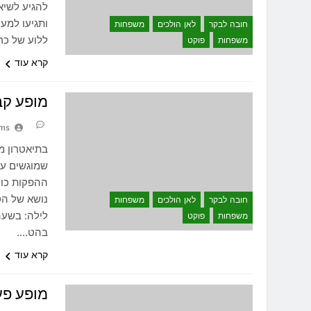
להגיע לשיא
ותגיעו למע
חובה לבקר
לאן הולכים
משפחות
ללוע של כר
משפחות
פוקט
קרא עוד
מופע קברט סימו
ams
בתיאטרון מ
שמוגשים ע"י
ההפקות כול
חובה לבקר
לאן הולכים
משפחות
משפחות
פוקט
בהט….
קרא עוד
מופע פעלולים –