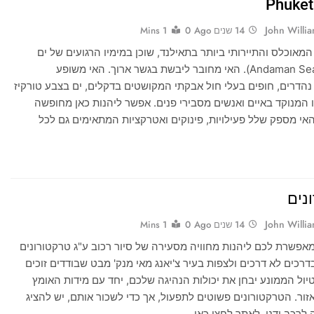
John Willi
14 שנים Ago
0
1 Mins
המאוכלס והתיירותי ביותר בתאילנד, שוכן במימיו הרגועים של ים
אנדאמאן (Andaman Sea). האי מחובר ליבשת בגשר ארוך. האי משופע
נהדרים, חופים בעלי חול אבקתי המקושטים בדקלים, ים בצבע טורקיז
 המנוקד באיים ואנשים מסבירי פנים. אפשר ליהנות כאן מחופשה
האי מספק שלל פעילויות, פינוקים ואטרקציות המתאימים גם לכל
נים
John Willi
14 שנים Ago
0
1 Mins
 מאפשרת לכם ליהנות מחוויה מסעירה של סיור רכוב ע"ג טרקטורונים
בדרכים לא דרכים ולצפות בעיר צ'יאנג מאי מנק' מבט שבודדים זוכים
יול הממונע יבחן את יכולות הנהיגה שלכם, יחד עם מידות האומץ
זור. הטרקטורונים פשוטים לתפעול, אך כדי לשכור אותם, יש להציג
ה לרכב ידני. לאתר לחצו כאן