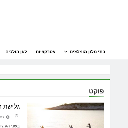
Ski
t
conten
land
המדריך השל
בתי מלון מומלצים
אטרקציות
לאן הולכים
פוקט
גלישת ר
ams
בשני העשור