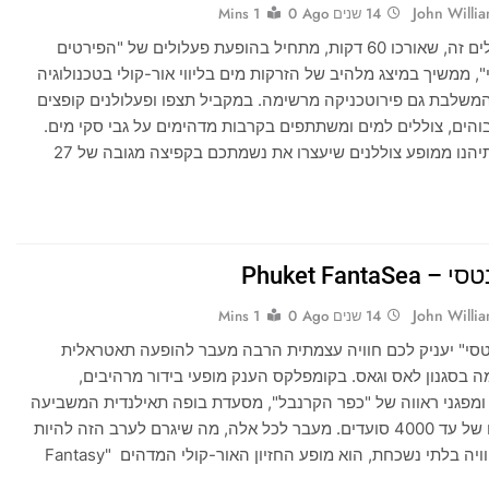
John Willi
14 שנים Ago
0
1 Mins
מופע פעלולים זה, שאורכו 60 דקות, מתחיל בהופעת פעלולים של "הפירטים
, ממשיך במיצג מלהיב של הזרקות מים בליווי אור-קולי בטכנולוגיה
שלבת גם פירוטכניקה מרשימה. במקביל תצפו ופעלולנים קופצים
והים, צוללים למים ומשתתפים בקרבות מדהימים על גבי סקי מים.
לאחר מכן תיהנו ממופע צוללנים שיעצרו את נשמתכם בקפיצה מגובה של 27
Phuket FantaS
John Willi
14 שנים Ago
0
1 Mins
סי" יעניק לכם חוויה עצמתית הרבה מעבר להופעה תאטראלית
ה בסגנון לאס וגאס. בקומפלקס הענק מופעי בידור מרהיבים,
ומפגני ראווה של "כפר הקרנבל", מסעדת בופה תאילנדית המשביעה
את תאבונם של עד 4000 סועדים. מעבר לכל אלה, מה שיגרם לערב הזה להיות
עבורכם לחוויה בלתי נשכחת, הוא מופע החזיון האור-קולי המדהים "Fantasy