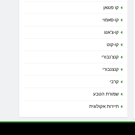
קו פנגאן
קו-סאמוי
קו-צ'אנג
קו-קוט
קנצ'נבורי
קנצנבורי
קרבי
שמורת הטבע
תיירות אקולוגית