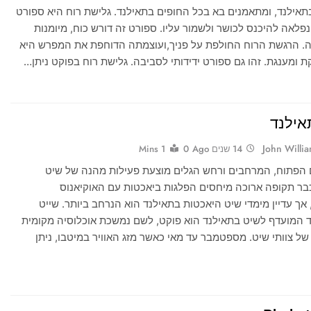
בתאילנד, ומתאמנים בא בכל החופים בתאילנד. גלישת רוח היא ספורט
נפלאה להיכנס לכושר ולשמור עליו. ספורט זה דורש כוח, מיומנות
יה. הרגשת הרוח החולפת על פניך,ועוצמתה הדוחפת את המפרש היא
ת ומענגת. זהו גם ספורט ידידותי לסביבה. גלישת רוח בפוקט ניתן…
אילנד
John Willi
14 שנים Ago
0
1 Mins
 הפתוח, המרחבים ורחש הגלים מוצעת פעילות מהנה של שיט
בר תקופה ארוכה מיחסים הפלגות ביאכטות עם האוקיאנוס
 אך עדיין מימדי שיט היאכטות בתאילנד הוא הנרחב ביותר. שייט
 המועדף לשיט בתאילנד הוא פוקט, לשם נמשכת אוכלוסיה מקומית
של צוותי שיט. מספטמבר עד מאי כאשר מזג האוויר במיטבו, ניתן