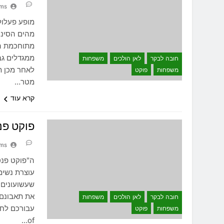
ams
מהים הסיני"
מתוחכמת המ
ממגדלים גב
חובה לבקר
לאן הולכים
משפחות
משפחות
פוקט
מטר…
קרא עוד
פוקט פנטסי – ea
ams
ה"פוקט פנט
עוצרת נשימ
שעשועונים 
חובה לבקר
לאן הולכים
משפחות
משפחות
פוקט
of…