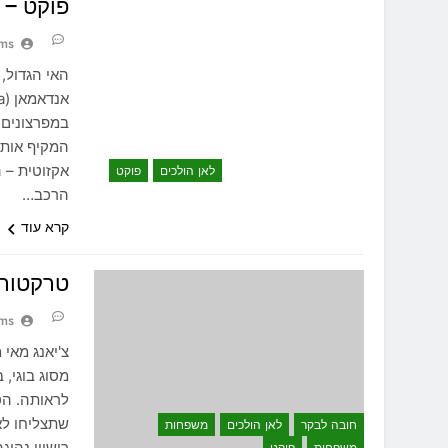
פוקט – Phuket
ams
האי הגדול, 
במפרצונים 
המקיף אותו
אקזוטית – 
לאן הולכים
פוקט
הרכב…
קרא עוד
טרקטורו
ams
צ'יאנג מאי
מסוג בוגי, 
לראותה. הט
שתצליחו לא
חובה לבקר
לאן הולכים
משפחות
רישיון נהיג