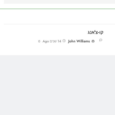
קו-צ'אנג
John Williams
14 שנים Ago
0