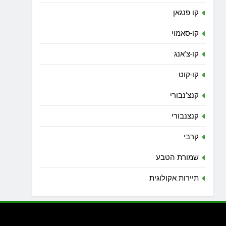
קו פנגאן
קו-סאמוי
קו-צ'אנג
קו-קוט
קנצ'נבורי
קנצנבורי
קרבי
שמורת הטבע
תיירות אקולוגית