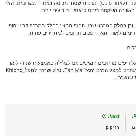
ילנד (לאחר פוקט) ומרבית שטחו מכוסה בצמחי מנגרובים. האי
באווירה השקטה ביחס ל"אחיו" הידועים יותר.
וכן בחלק המרכזי שבו. החוף המצוי בחלק המרכזי קרוי "חוף
לים.
 שייט קיאקים לאי הסמוך קו וואי_(Ko Wai) בעל ריפים מרהיבים הנגישים גם לצלילה באמצעות שנורקל או
לKoh Kut – בעל חופים יפים ביותר. מסע רגלי בן כשעתיים למפל המים Tan Ma Yom. טיול ושחיה למפל_Khlong
Next:
P
בנגקוק