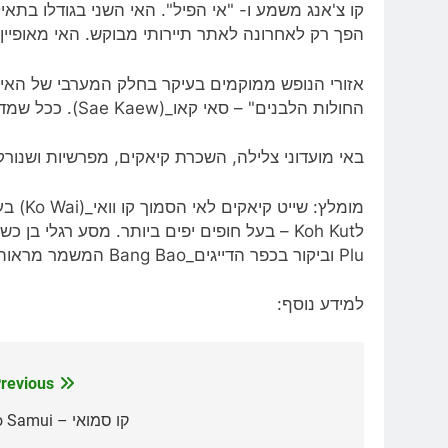
קו צ'אנג משמע ו- "אי הפיל". האי השני בגודלו בתא
הפך רק לאחרונה לאתר תיירותי מבוקש. האי מאופיין 
אזורי הנופש ממוקמים בעיקר בחלק המערבי של האי, 
החולות הלבנים" – סאי קאו_(Sae Kaew). ככל שמדרימים לאורך האי הופכים החופים למתויירים פחות.
באי מועדוני צלילה, השכרת קיאקים, מפרשיות ושנורק
מומלץ:
Plu וביקור בכפר הדייגים_Bang Bao המשמר מראות שנשכחו.
למידע נוסף:
revious:
ניווט
קו סמואי – ko Samui