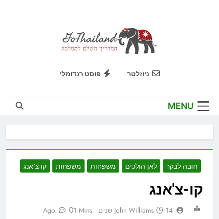
Ski
t
conten
GoThailand
המדריך השלם לממלכה
ניוזלטר
פוסט רנדומלי
MENU
חובה לבקר
לאן הולכים
משפחות
משפחות
קו-צ'אנג
קו-צ'אנג
0
14 שנים Ago
John Williams
1 Mins