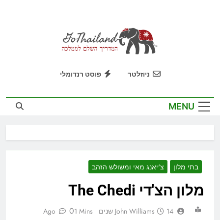
Ski
t
conten
GoThailand
המדריך השלם לממלכה
ניוזלטר
פוסט רנדומלי
MENU
בתי מלון
צ'יאנג מאי ומשולש הזהב
מלון הצ'די The Chedi
0
14 שנים Ago
John Williams
1 Mins