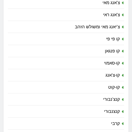
צ'אנג מאי
צ'אנג ראי
צ'יאנג מאי ומשולש הזהב
קו פי פי
קו פנגאן
קו-סאמוי
קו-צ'אנג
קו-קוט
קנצ'נבורי
קנצנבורי
קרבי