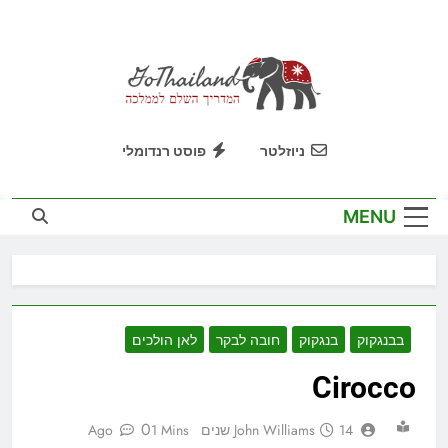
Ski
t
conten
GoThailand
המדריך השלם לממלכה
ניוזלטר
פוסט רנדומלי
MENU
בבנגקוק
בנגקוק
חובה לבקר
לאן הולכים
Cirocco
0
14 שנים Ago
John Williams
1 Mins