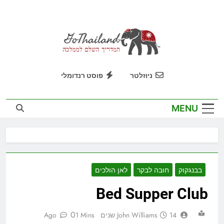
Ski
t
conten
GoThailand
המדריך השלם לממלכה
ניוזלטר
פוסט רנדומלי
MENU
בבנגקוק
חובה לבקר
לאן הולכים
Bed Supper Club
0
14 שנים Ago
John Williams
1 Mins