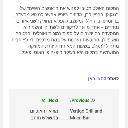
המקום האולטימטיבי לפגוש את ה"אנשים היפים" של
בנגקוק. בבניין לבן, מדהים ביופיו אפשר למצוא מסעדה,
בר ומועדון. החלל המעוצב להפליא מחולק לשני אזורים
נפרדים – אחד מיועד לריקודים ולשתייה, והשני הוא
המסעדה בה יושבים על ספות נמוכות ואוכלים. המטבח
הוא פיוז'ן. ההופעות נערכות על במה מרכזית ודי ג'יי הבית
מתחיל לתקלט בשעות המאוחרות יותר. המוזיקה
המושמעת במקום היא בעיקר היפ-הופ, האוס ופאנק.
לאתר
לחצו כאן
Next:
Previous:
ניווט
Vertigo Grill and
מוזיאון האופיום
Moon Bar
במשולש הזהב