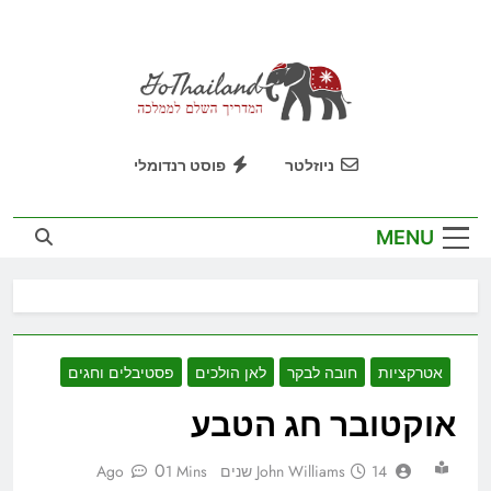
Ski
t
conten
GoThailand
המדריך השלם לממלכה
ניוזלטר
פוסט רנדומלי
MENU
אטרקציות
חובה לבקר
לאן הולכים
פסטיבלים וחגים
אוקטובר חג הטבע
0
14 שנים Ago
John Williams
1 Mins