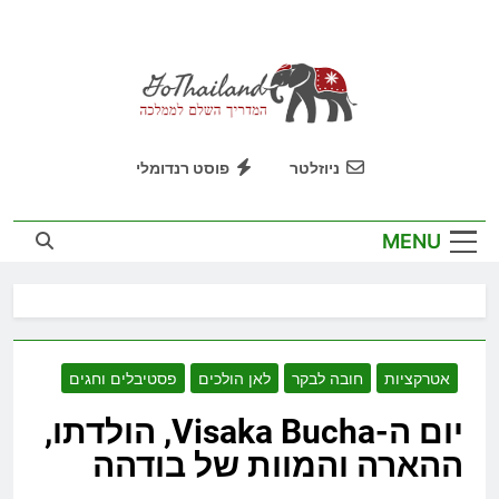
Ski
t
conten
GoThailand
המדריך השלם לממלכה
ניוזלטר
פוסט רנדומלי
MENU
אטרקציות
חובה לבקר
לאן הולכים
פסטיבלים וחגים
יום ה-Visaka Bucha, הולדתו,
ההארה והמוות של בודהה