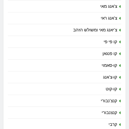
צ'אנג מאי
צ'אנג ראי
צ'יאנג מאי ומשולש הזהב
קו פי פי
קו פנגאן
קו-סאמוי
קו-צ'אנג
קו-קוט
קנצ'נבורי
קנצנבורי
קרבי