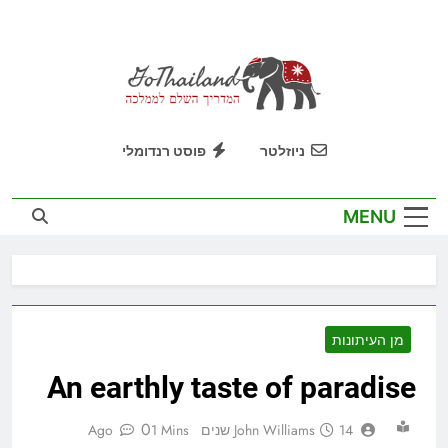
Ski
t
conten
GoThailand
המדריך השלם לממלכה
ניוזלטר
פוסט רנדומלי
MENU
מן העיתונות
An earthly taste of paradise
0
14 שנים Ago
John Williams
1 Mins