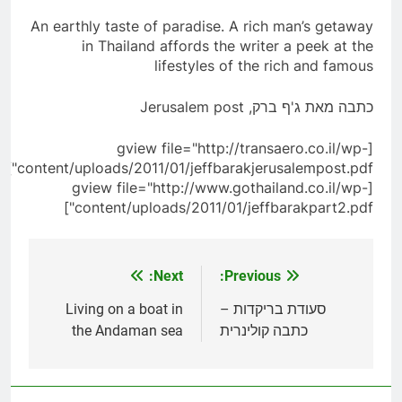
An earthly taste of paradise. A rich man’s getaway
in Thailand affords the writer a peek at the
lifestyles of the rich and famous
כתבה מאת ג'ף ברק, Jerusalem post
[gview file="http://transaero.co.il/wp-
content/uploads/2011/01/jeffbarakjerusalempost.pdf"]
/www.gothailand.co.il/wp-
[gview file="http:/
content/uploads/2011/01/jeffbarakpart2.pdf"]
Next:
Previous:
ניווט
סעודת בריקדות –
Living on a boat in
כתבה קולינרית
the Andaman sea