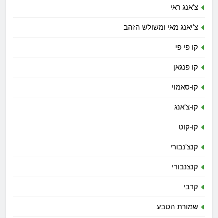
צ'אנג ראי
צ'יאנג מאי ומשולש הזהב
קו פי פי
קו פנגאן
קו-סאמוי
קו-צ'אנג
קו-קוט
קנצ'נבורי
קנצנבורי
קרבי
שמורת הטבע