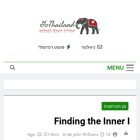
Ski
t
conten
GoThailand
המדריך השלם לממלכה
ניוזלטר
פוסט רנדומלי
MENU
מן העיתונות
Finding the Inner I
0
14 שנים Ago
John Williams
1 Mins