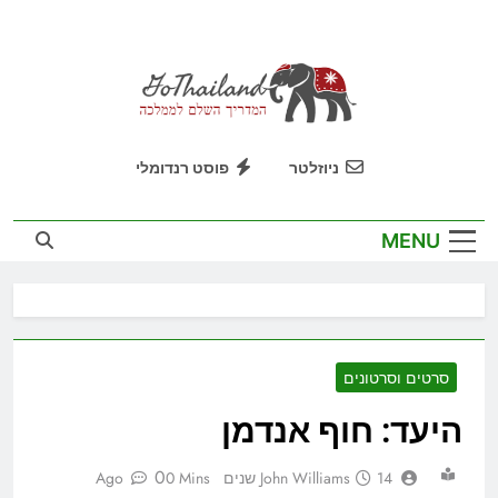
Ski
t
conten
GoThailand
המדריך השלם לממלכה
ניוזלטר
פוסט רנדומלי
MENU
סרטים וסרטונים
היעד: חוף אנדמן
0
14 שנים Ago
John Williams
0 Mins