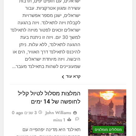
ישראלים, עם חופים יפים, תרבות
עשירה ומגוון אטרקציות. עבור
ישראלים, ישנן מספר אפשרויות
לקבלת ויזה לתאילנד. ויזה בהגעה
ישראלים זכאים לפטור מויזה לתאילנד
למשך 30 יום. ויזה זו ניתנת בעת
ההגעה לתאילנד, ללא עלות. ניתן
להיכנס לתאילנד דרך האוויר, הים או
היבשה. ויזה מיוחדת ישראלים
שמעוניינים לשהות בתאילנד מעבר…
קרא עוד
המלצות מסלול לטיול קליל
לחופשה של 14 ימים
John Williams
3 שנים ago
0
1 mins
תאילנד היא מדינה יפהפייה עם
מסלולים מומלצים