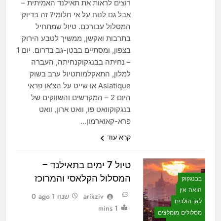
רוצים לראות את תאילנד האמיתית –
אבל גם לנוח על אי חלומי? זה בדיוק
המסלול עבורכם. טיול שמתחיל
בתרבות ואקשן, ממשיך לטבע הירוק
בצפון, ומסתיים בבטן-גב בדרום. יום 1
– נחיתה בבנגקוקנחיתה, העברה
למלון, התאקלמותטיול ערב בשוק
Asiatique או שייט על הצ'או פראי
היום 2 – המקדשים והשווקים של
בנגקוקוואט פו, וואט ארון, וואט
פרא-קאוארמון…
קרא עוד
טיול 7 ימים בתאילנד –
המסלול הקלאסי והמרוכז
בבנגקוק
הואה אין
arikziv
שנה 1 ago
0
לאן הולכים
1 mins
מסלולים מומלצים