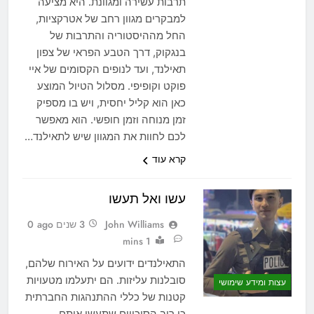
תרבות עשירה ומגוונת. היא מציעה
למבקרים מגוון רחב של אטרקציות,
החל מההיסטוריה והתרבות של
בנגקוק, דרך הטבע הפראי של צפון
תאילנד, ועד לנופים הקסומים של איי
פוקט וקופיפי. מסלול הטיול המוצע
כאן הוא קליל יחסית, ויש בו מספיק
זמן מנוחה וזמן חופשי. הוא מאפשר
לכם לחוות את המגוון שיש לתאילנד…
קרא עוד
עשו ואל תעשו
John Williams
3 שנים ago
0
1 mins
התאילנדים ידועים על האירוח שלהם,
סובלנות עליזות. הם יתעלמו מטעויות
עצות ומידע שימושי
קטנות של כללי ההתנהגות החברתית
כי רוב הסיכויים שתעשו אותם.