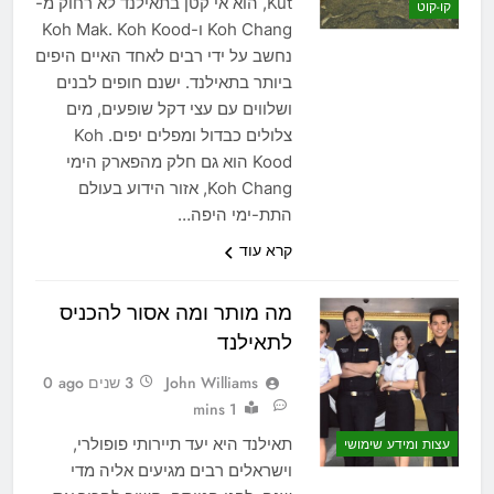
Kut, הוא אי קטן בתאילנד לא רחוק מ-
קו-קוט
Koh Chang ו-Koh Mak. Koh Kood
נחשב על ידי רבים לאחד האיים היפים
ביותר בתאילנד. ישנם חופים לבנים
ושלווים עם עצי דקל שופעים, מים
צלולים כבדול ומפלים יפים. Koh
Kood הוא גם חלק מהפארק הימי
Koh Chang, אזור הידוע בעולם
התת-ימי היפה…
קרא עוד
מה מותר ומה אסור להכניס
לתאילנד
John Williams
3 שנים ago
0
1 mins
תאילנד היא יעד תיירותי פופולרי,
עצות ומידע שימושי
וישראלים רבים מגיעים אליה מדי