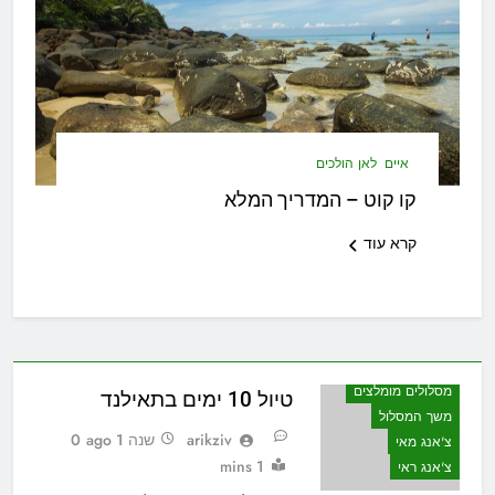
איים
לאן הולכים
קו קוט – המדריך המלא
קרא עוד
מסלולים מומלצים
טיול 10 ימים בתאילנד
משך המסלול
arikziv
שנה 1 ago
0
צ'אנג מאי
1 mins
צ'אנג ראי