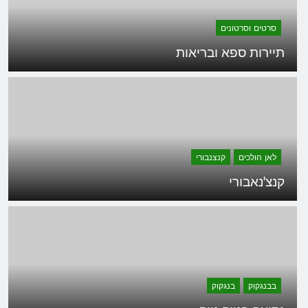
סרטים וסרטונים
תיירות ספא ובריאות
לאן הולכים
קנצנבורי
קנצ'נאבורי
בבנגקוק
בנגקוק