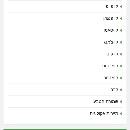
קו פי פי
קו פנגאן
קו-סאמוי
קו-צ'אנג
קו-קוט
קנצ'נבורי
קנצנבורי
קרבי
שמורת הטבע
תיירות אקולוגית