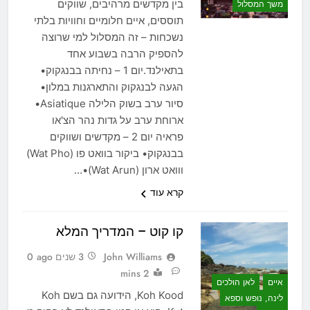
בין מקדשים מרהיבים, שווקים
משך המסלול
תוססים, איים חלומיים וחוויות בלתי
נשכחות – זה המסלול למי שרוצה
להספיק הרבה בשבוע אחד
בתאילנד.יום 1 – נחיתה בבנגקוק•
הגעה לבנגקוק והתארגנות במלון•
סיור ערב בשוק הלילה Asiatique•
ארוחת ערב על גדות נהר הצ'או
פראיה יום 2 – מקדשים ושווקים
בבנגקוק• ביקור בוואט פו (Wat Pho)
ווואט ארון (Wat Arun)•…
קרא עוד
קו קוט – המדריך המלא
John Williams
3 שנים ago
0
2 mins
איים
לאן הולכים
Koh Kood, הידועה גם בשם Koh
לינה, נופש וספא