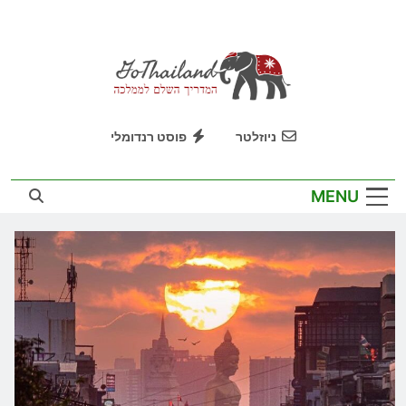
Ski
t
conten
GoThailand
המדריך השלם לממלכה
ניוזלטר
פוסט רנדומלי
MENU