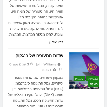
האטרקציות, המלונות וההמלצות של
הואה הין: ההיסטוריה של הואה הין:
אטרקציות בהואה הין: בתי מלון
ולינה:הואה הין מציעה מגוון אפשרויות
לינה המתאימות לתקציבים והעדפות
שונות. להלן מספר המלצות: המלצות:
קרא עוד
שדות התעופה של בנגקוק
John Williams
3 שנים ago
0
1 mins
בנגקוק משרתים שני שדות תעופה
בבנגקוק
בנגקוק
עיקריים: נמל התעופה סוברנבומי
בנגקוק
(BKK) ונמל התעופה הבינלאומי דון
מואנג (DMK). להלן סקירה כללית של
שדות התעופה הללו: נמל התעופה
סוברנבומי (BKK): נמל התעופה