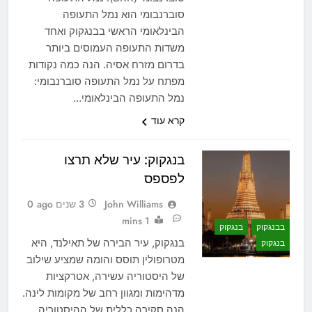
סוברנבומי הוא נמל התעופה
הבינלאומי הראשי בבנגקוק ואחד
משדות התעופה העמוסים ביותר
בדרום מזרח אסיה. הנה כמה נקודות
מפתח על נמל התעופה סוברנבומי:
נמל התעופה הבינלאומי…
קרא עוד
בנגקוק: עיר שלא תרצו
לפספס
John Williams
3 שנים ago
0
1 mins
בבנגקוק
בנגקוק
בנגקוק, עיר הבירה של תאילנד, היא
בנגקוק
מטרופולין תוסס והומה שמציע שילוב
של היסטוריה עשירה, אטרקציות
מדהימות ומגוון רחב של מקומות לינה.
הנה סקירה כללית של ההיסטוריה,