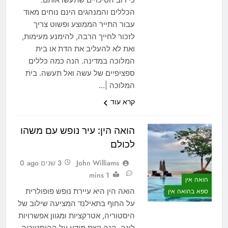
הכללים והמנהגים הינם נוחים מאוד
עבור התייר הממוצע ופשוט צריך
לזכור לחייך הרבה, להימנע מעימות,
ואת לא להעליב את הדת או בית
המלוכה במדינה. הנה כמה כללים
ספציפיים של עשה ואל תעשה. בית
המלוכה |…
קרא עוד
הואה הין: עיר נופש עם משהו
לכולם
John Williams
3 שנים ago
0
1 mins
הואה אין
הואה הין היא עיירת נופש פופולרית
ספא בהואה אין
על החוף בתאילנד המציעה שילוב של
היסטוריה, אטרקציות ומגוון אפשרויות
לינה. הנה קצת מידע על ההיסטוריה,