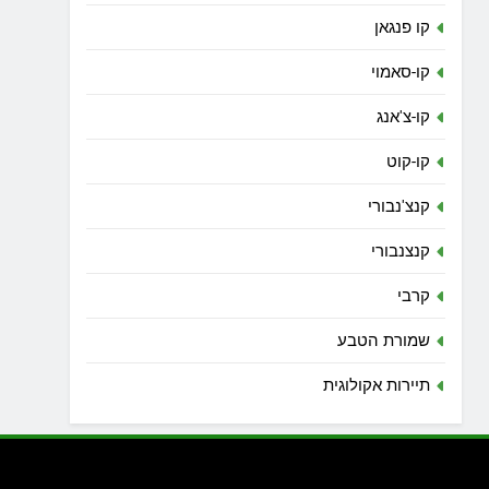
קו פנגאן
קו-סאמוי
קו-צ'אנג
קו-קוט
קנצ'נבורי
קנצנבורי
קרבי
שמורת הטבע
תיירות אקולוגית