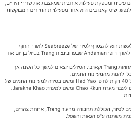
גם פיסית ומספקת פעילות אירובית שמעצבת את שרירי הידיים,
לנפש. שיט קאנו בים הוא אחד מפעילויות התיירים המבוקשות
מי שמעוניין לצאת לחווית חתירה מרעננת כל שעליו לעשות הוא להצטרף לסיור של Seabreeze לאורך החוף
Trang Had Yao. השייט יקח אתכם למעיינות חמים לאורך חופי Andaman שבפרובינצית Trang בטיול בן יום אחד
החברה מוציאה שייט סביב האי Mook שנמצא בין המחוזות Trang וקארבי. הטיולים יוצאים למשך כל השנה אך
לו להנות מהמעיינות החמים.
הסיור מתחיל מהעיר ואוסף את החותרים בנסיעה של 40 דקות לחופי Had Yao ומשם בסירה למעיינות החמים של
Khuan Kaeng. אחר כך המבקרים חותרים בקייאקים לעבר מערת Chao Kkun ומשם למערת Jarakhe Khao.
יות
עלות הטיול הינה 1,300 באט לאדם, מינימום 8 נוסעים לסיור, הכוללת תחבורה מהעיר Trang, ארוחת צהרים,
וכנית משתנה ע"פ הגאות והשפל.