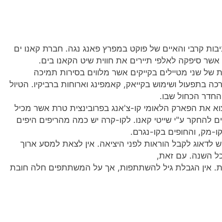
ות קרבי והאיים של פוקט במפרץ פאנג נגה. חברת קאנו ים
שר סיפקה לאלפי תיירים את חווית שיט הקאנו בים.
 של שני מטיילים בקייקים אשר מלווים בסירות תמיכה
כה בתפעול ושימוש בקייאק, קאמפינג וארוחות ברביקיו. הטיול
החדר הכחול שבו.
צוא את הפארק הלאומי קו-צ'אנג בפרובינצית טרת אשר מכיל
מחכים להחקר ע"י שייטי קאנו. לקו-קרה יש כמה מהריפים היפים
-מק, והחופים בקו-נגרם.
יש לדאוג לקבל הוראות לפני היציאה. אין לצאת למסע ארוך
כל השנה. עם זאת,
צמת. אין הגבלת גיל להשתתפות, אך על המשתתפים חלה חובת