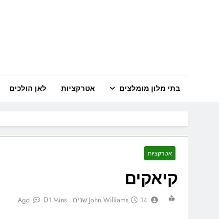
Ski
t
conten
land
המדריך השל
בתי מלון מומלצים
אטרקציות
לאן הולכים
אטרקציות
קיאקים
0
14 שנים Ago
John Williams
1 Mins