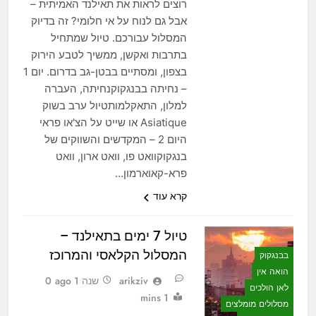
רוצים לראות את תאילנד האמיתית –
אבל גם לנוח על אי חלומי? זה בדיוק
המסלול עבורכם. טיול שמתחיל
בתרבות ואקשן, ממשיך לטבע הירוק
בצפון, ומסתיים בבטן-גב בדרום. יום 1
– נחיתה בבנגקוקנחיתה, העברה
למלון, התאקלמותטיול ערב בשוק
Asiatique או שייט על הצ'או פראי
היום 2 – המקדשים והשווקים של
בנגקוקוואט פו, וואט ארון, וואט
פרא-קאוארמון…
קרא עוד
טיול 7 ימים בתאילנד –
המסלול הקלאסי והמרוכז
בבנגקוק
הואה אין
arikziv
שנה 1 ago
0
לאן הולכים
1 mins
מסלולים מומלצים