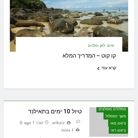
איים
לאן הולכים
קו קוט – המדריך המלא
קרא עוד
מסלולים מומלצים
טיול 10 ימים בתאילנד
משך המסלול
arikziv
שנה 1 ago
0
צ'אנג מאי
1 mins
צ'אנג ראי