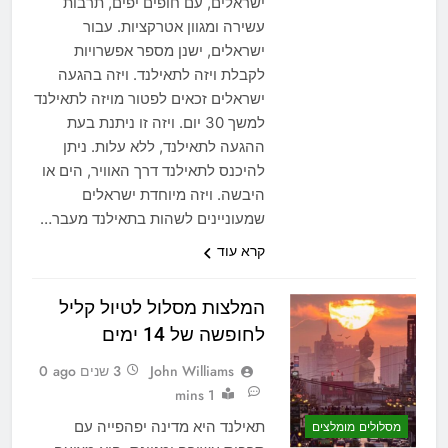
ישראלים, עם חופים יפים, תרבות
עשירה ומגוון אטרקציות. עבור
ישראלים, ישנן מספר אפשרויות
לקבלת ויזה לתאילנד. ויזה בהגעה
ישראלים זכאים לפטור מויזה לתאילנד
למשך 30 יום. ויזה זו ניתנת בעת
ההגעה לתאילנד, ללא עלות. ניתן
להיכנס לתאילנד דרך האוויר, הים או
היבשה. ויזה מיוחדת ישראלים
שמעוניינים לשהות בתאילנד מעבר…
קרא עוד
המלצות מסלול לטיול קליל
לחופשה של 14 ימים
John Williams
3 שנים ago
0
1 mins
תאילנד היא מדינה יפהפייה עם
מסלולים מומלצים