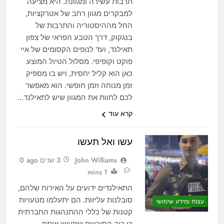
תרבות עשירה ומגוונת. היא מציעה
למבקרים מגוון רחב של אטרקציות,
החל מההיסטוריה והתרבות של
בנגקוק, דרך הטבע הפראי של צפון
תאילנד, ועד לנופים הקסומים של איי
פוקט וקופיפי. מסלול הטיול המוצע
כאן הוא קליל יחסית, ויש בו מספיק
זמן מנוחה וזמן חופשי. הוא מאפשר
לכם לחוות את המגוון שיש לתאילנד…
קרא עוד
עשו ואל תעשו
John Williams
3 שנים ago
0
1 mins
התאילנדים ידועים על האירוח שלהם,
סובלנות עליזות. הם יתעלמו מטעויות
עצות ומידע שימושי
קטנות של כללי ההתנהגות החברתית
כי רוב הסיכויים שתעשו אותם.