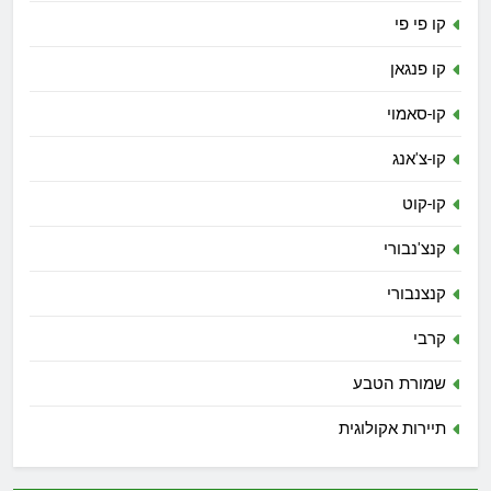
קו פי פי
קו פנגאן
קו-סאמוי
קו-צ'אנג
קו-קוט
קנצ'נבורי
קנצנבורי
קרבי
שמורת הטבע
תיירות אקולוגית