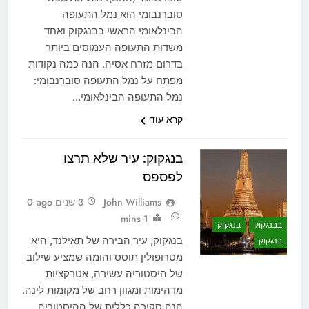
סוברנבומי הוא נמל התעופה
הבינלאומי הראשי בבנגקוק ואחד
משדות התעופה העמוסים ביותר
בדרום מזרח אסיה. הנה כמה נקודות
מפתח על נמל התעופה סוברנבומי:
נמל התעופה הבינלאומי…
קרא עוד
בנגקוק: עיר שלא תרצו
לפספס
John Williams
3 שנים ago
0
1 mins
בבנגקוק
בנגקוק
בנגקוק, עיר הבירה של תאילנד, היא
בנגקוק
מטרופולין תוסס והומה שמציע שילוב
של היסטוריה עשירה, אטרקציות
מדהימות ומגוון רחב של מקומות לינה.
הנה סקירה כללית של ההיסטוריה,