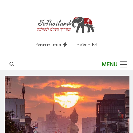
Ski
t
conten
GoThailand
המדריך השלם לממלכה
ניוזלטר
פוסט רנדומלי
MENU