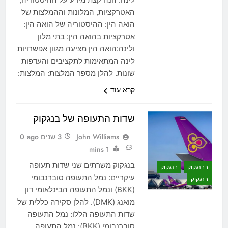
האטרקציות, המלונות וההמלצות של
הואה הין: ההיסטוריה של הואה הין:
אטרקציות בהואה הין: בתי מלון
ולינה:הואה הין מציעה מגוון אפשרויות
לינה המתאימות לתקציבים והעדפות
שונות. להלן מספר המלצות: המלצות:
קרא עוד
שדות התעופה של בנגקוק
John Williams
3 שנים ago
0
1 mins
בנגקוק משרתים שני שדות תעופה
בבנגקוק
בנגקוק
עיקריים: נמל התעופה סוברנבומי
בנגקוק
(BKK) ונמל התעופה הבינלאומי דון
מואנג (DMK). להלן סקירה כללית של
שדות התעופה הללו: נמל התעופה
סוברנבומי (BKK): נמל התעופה