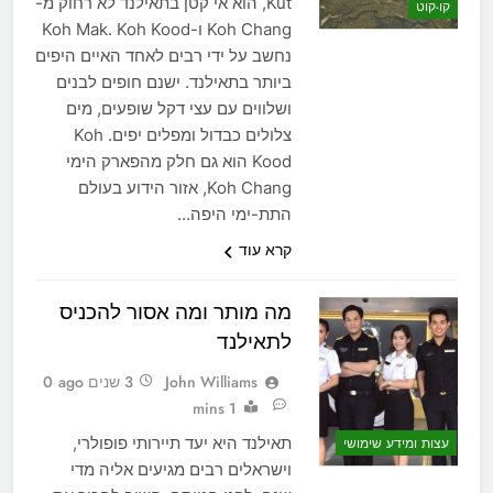
Kut, הוא אי קטן בתאילנד לא רחוק מ-
קו-קוט
Koh Chang ו-Koh Mak. Koh Kood
נחשב על ידי רבים לאחד האיים היפים
ביותר בתאילנד. ישנם חופים לבנים
ושלווים עם עצי דקל שופעים, מים
צלולים כבדול ומפלים יפים. Koh
Kood הוא גם חלק מהפארק הימי
Koh Chang, אזור הידוע בעולם
התת-ימי היפה…
קרא עוד
מה מותר ומה אסור להכניס
לתאילנד
John Williams
3 שנים ago
0
1 mins
תאילנד היא יעד תיירותי פופולרי,
עצות ומידע שימושי
וישראלים רבים מגיעים אליה מדי