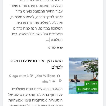
הכללים והמנהגים הינם נוחים מאוד
עבור התייר הממוצע ופשוט צריך
לזכור לחייך הרבה, להימנע מעימות,
ואת לא להעליב את הדת או בית
המלוכה במדינה. הנה כמה כללים
ספציפיים של עשה ואל תעשה. בית
המלוכה |…
קרא עוד
הואה הין: עיר נופש עם משהו
לכולם
John Williams
3 שנים ago
0
1 mins
הואה אין
הואה הין היא עיירת נופש פופולרית
ספא בהואה אין
על החוף בתאילנד המציעה שילוב של
היסטוריה, אטרקציות ומגוון אפשרויות
לינה. הנה קצת מידע על ההיסטוריה,