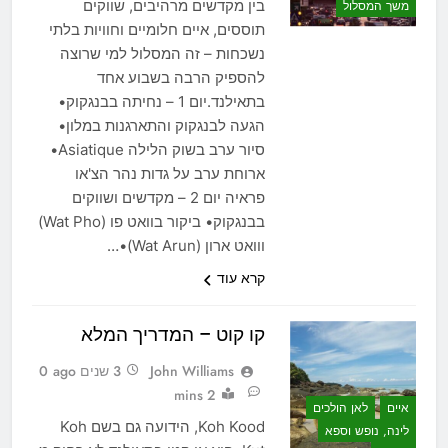
בין מקדשים מרהיבים, שווקים
משך המסלול
תוססים, איים חלומיים וחוויות בלתי
נשכחות – זה המסלול למי שרוצה
להספיק הרבה בשבוע אחד
בתאילנד.יום 1 – נחיתה בבנגקוק•
הגעה לבנגקוק והתארגנות במלון•
סיור ערב בשוק הלילה Asiatique•
ארוחת ערב על גדות נהר הצ'או
פראיה יום 2 – מקדשים ושווקים
בבנגקוק• ביקור בוואט פו (Wat Pho)
ווואט ארון (Wat Arun)•…
קרא עוד
קו קוט – המדריך המלא
John Williams
3 שנים ago
0
2 mins
איים
לאן הולכים
Koh Kood, הידועה גם בשם Koh
לינה, נופש וספא